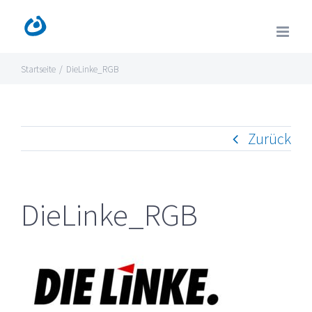
Zum
Inhalt
springen
Startseite
/
DieLinke_RGB
Zurück
DieLinke_RGB