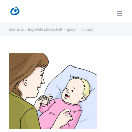
Zum
Inhalt
springen
Startseite
/
Begleitete Elternschaft
/
spielen_mit baby