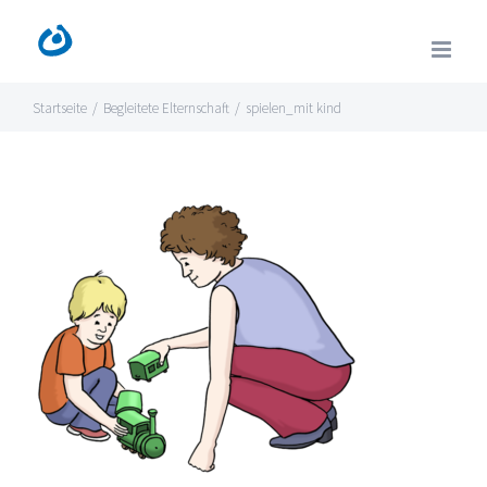
Zum
Inhalt
springen
Startseite
/
Begleitete Elternschaft
/
spielen_mit kind