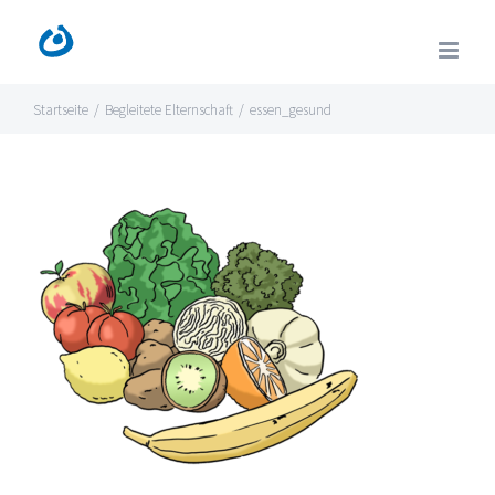
Zum
Inhalt
springen
Startseite
/
Begleitete Elternschaft
/
essen_gesund