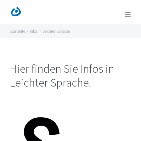
Zum
Inhalt
springen
Startseite
/
Infos in Leichter Sprache
Hier finden Sie Infos in
Leichter Sprache.