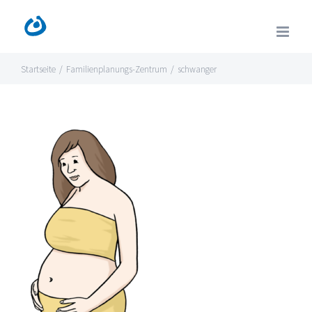
Zum
Inhalt
springen
Startseite
/
Familienplanungs-Zentrum
/
schwanger