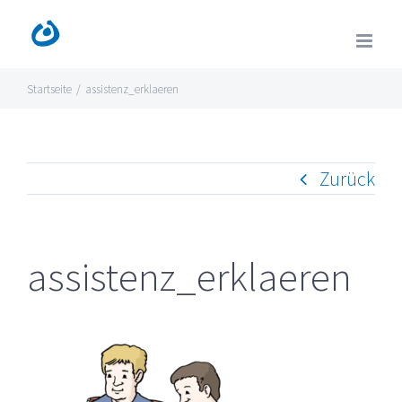
Zum
Inhalt
springen
Startseite
/
assistenz_erklaeren
Zurück
assistenz_erklaeren