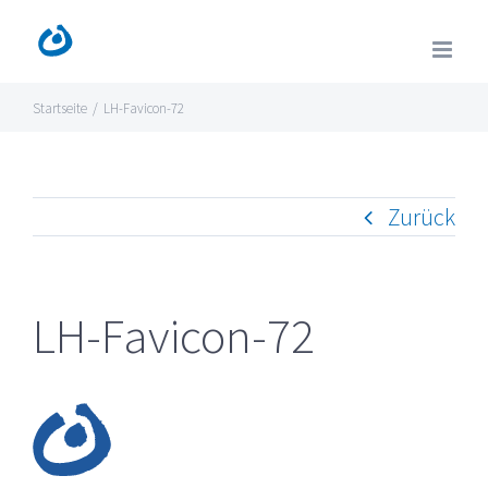
Zum
Inhalt
springen
Startseite
/
LH-Favicon-72
Zurück
LH-Favicon-72