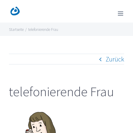
Zum
Inhalt
springen
Startseite
/
telefonierende Frau
Zurück
telefonierende Frau