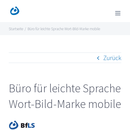
Zum
Inhalt
springen
Startseite
/
Büro für leichte Sprache Wort-Bild-Marke mobile
Zurück
Büro für leichte Sprache
Wort-Bild-Marke mobile