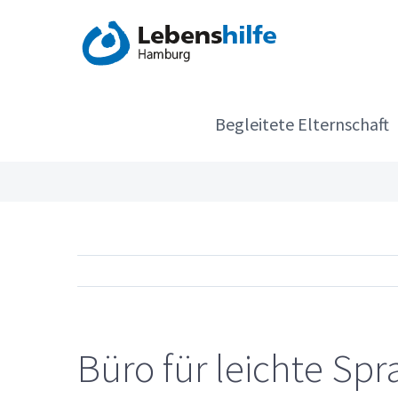
Zum
Inhalt
springen
Begleitete Elternschaft
Büro für leichte S