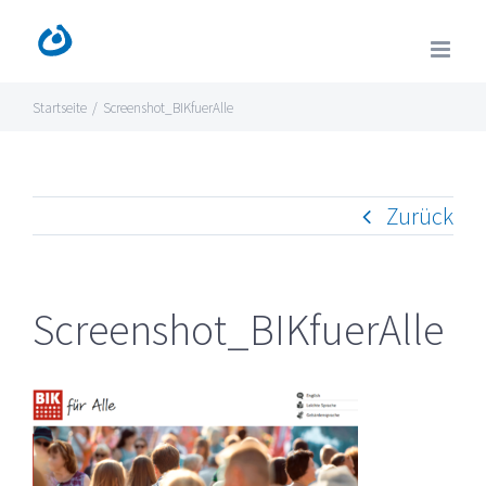
Zum
Inhalt
springen
Startseite
/
Screenshot_BIKfuerAlle
Zurück
Screenshot_BIKfuerAlle