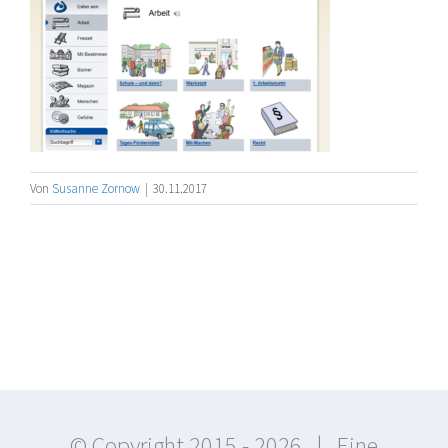
Von
Susanne Zornow
|
30.11.2017
© Copyright 2015 -
2026 | Eine