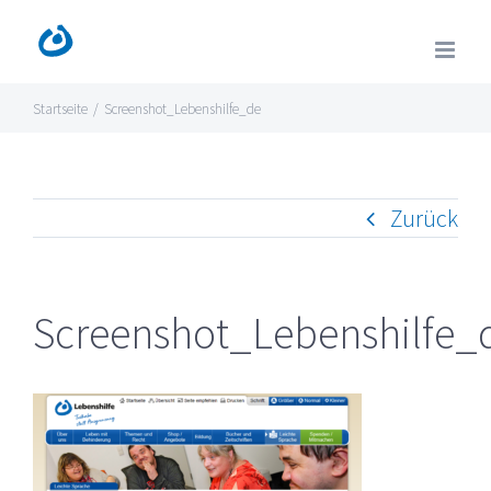
Zum
Inhalt
springen
Startseite
/
Screenshot_Lebenshilfe_de
Zurück
Screenshot_Lebenshilfe_