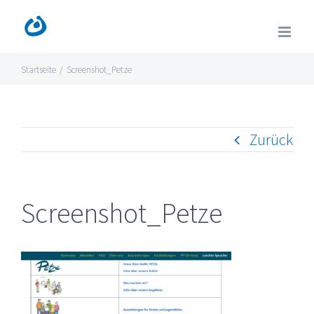
Zum
Inhalt
springen
Startseite
/
Screenshot_Petze
Zurück
Screenshot_Petze